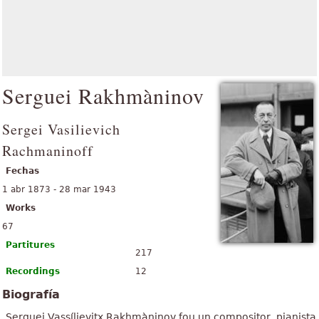
Serguei Rakhmàninov
Sergei Vasilievich
Rachmaninoff
Fechas
1 abr 1873 - 28 mar 1943
Works
67
Partitures
217
Recordings
12
Biografía
Serguei Vassílievitx Rakhmàninov fou un compositor, pianista