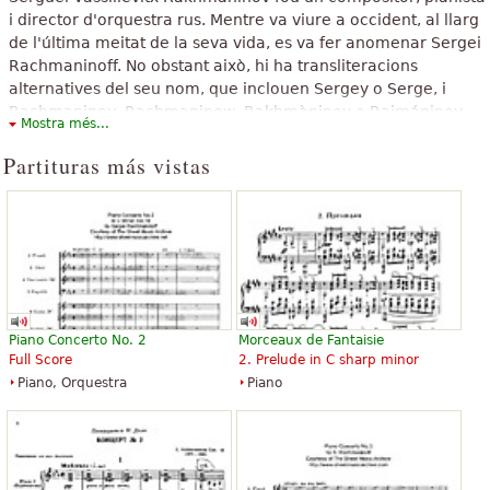
i director d'orquestra rus. Mentre va viure a occident, al llarg
de l'última meitat de la seva vida, es va fer anomenar Sergei
Rachmaninoff. No obstant això, hi ha transliteracions
alternatives del seu nom, que inclouen Sergey o Serge, i
Rachmaninov, Rachmaninow, Rakhmàninov o Rajmáninov.
Mostra més...
El texto superior está disponible bajo licencia de Creative Commons
Partituras más vistas
Atribution-SharAlike. El mismo usa material de un artículo de Wikipedia
«
Serguei Rakhmàninov
».
Piano Concerto No. 2
Morceaux de Fantaisie
Full Score
2. Prelude in C sharp minor
Piano, Orquestra
Piano