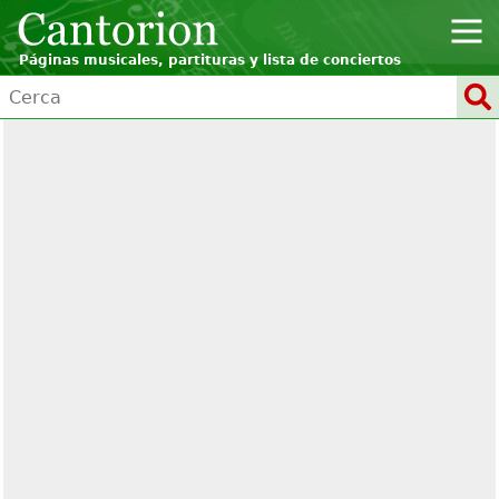
Páginas musicales, partituras y lista de conciertos