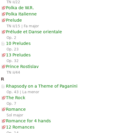
TN ii/22
Polka de W.R.
Polka Italienne
Prelude
TN ii/15 | Fa major
Prélude et Danse orientale
Op. 2
10 Preludes
Op. 23
13 Preludes
Op. 32
Prince Rostislav
TN ii/44
R
Rhapsody on a Theme of Paganini
Op. 43 | La menor
The Rock
Op. 7
Romance
Sol major
Romance for 4 hands
12 Romances
Op. 14