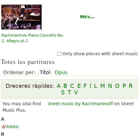
Més...
Rachmaninov Piano Concerto No.
2, Allegro pt.1
Only show pieces with sheet music
Totes les partitures
Ordenar per:
Títol
Opus
Dreceres ràpides:
A
B
C
E
F
I
L
M
N
O
P
R
S
T
V
You may also find
sheet music by Rachmaninoff
on Sheet
Music Plus.
A
Aleko
B