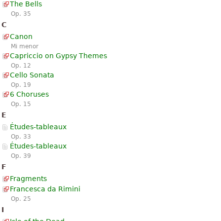
The Bells
Op. 35
C
Canon
Mi menor
Capriccio on Gypsy Themes
Op. 12
Cello Sonata
Op. 19
6 Choruses
Op. 15
E
Études-tableaux
Op. 33
Études-tableaux
Op. 39
F
Fragments
Francesca da Rimini
Op. 25
I