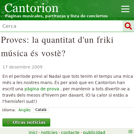
Páginas musicales, partituras y lista de conciertos
Proves: la quantitat d'un friki
música és vostè?
17 desembre 2009
En el període previ al Nadal que tots tenim el temps una mica
més a les nostres mans. És per això que en Cantorion han
escrit una
pàgina de prova
, per mantenir a tots divertir-se a
través dels mesos d'hivern per davant. (O la calor si estàs a
l'hemisferi sud!)
Català
Idioma:
Anglès
Otras noticias
inici
·
notícies
·
contacte
·
publicidad