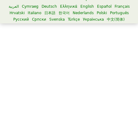
العربية
Cymraeg
Deutsch
Ελληνικά
English
Español
Français
Hrvatski
Italiano
日本語
한국어
Nederlands
Polski
Português
Русский
Српски
Svenska
Türkçe
Українська
中文(简体)