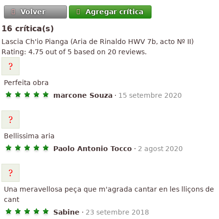
Volver
Agregar crítica
16 crítica(s)
Lascia Ch'io Pianga
(Aria de Rinaldo HWV 7b, acto Nº II)
Rating:
4.75
out of
5
based on
20
reviews.
Perfeita obra
marcone Souza
·
15 setembre 2020
Bellissima aria
Paolo Antonio Tocco
·
2 agost 2020
Una meravellosa peça que m'agrada cantar en les lliçons de
cant
Sabine
·
23 setembre 2018