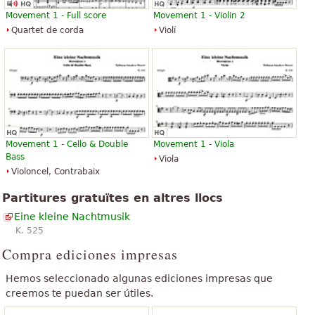
«
»
Molt bona! Em va agradar! Enhorabona per la disponibilitat
Movement 1 - Full score
Movement 1 - Violin 2
Quartet de corda
Violí
«
»
(c) una cançó que m'agrada però difícil de c
«
»
notes llegibles ràpidament a la baixada.
Ver todo (46)
Movement 1 - Cello & Double
Movement 1 - Viola
Bass
Viola
Violoncel, Contrabaix
Partitures gratuïtes en altres llocs
Eine kleine Nachtmusik
K. 525
Compra ediciones impresas
Hemos seleccionado algunas ediciones impresas que
creemos te puedan ser útiles.