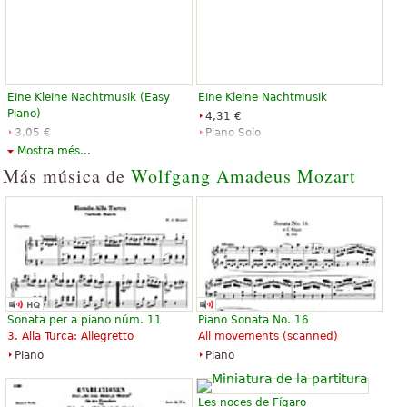
Eine Kleine Nachtmusik (Easy
Eine Kleine Nachtmusik
Piano)
4,31 €
3,05 €
Piano Solo
Piano Solo, Easy Piano
Alfred Music Publishing
Mostra més...
Santorella Publications
Más música de
Wolfgang Amadeus Mozart
Eine kleine Nachtmusik K. 525
Eine Kleine Nachtmusik
8,66 €
8,71 €
Sonata per a piano núm. 11
Piano Sonata No. 16
Piano, Violin
Piano Solo
3. Alla Turca: Allegretto
All movements (scanned)
Schott Music
Alfred Music Publishing
Piano
Piano
Les noces de Fígaro