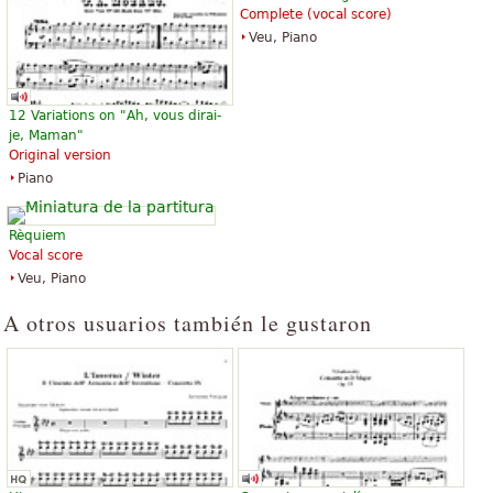
Complete (vocal score)
Veu, Piano
Eine Kleine Nachtmusik (Easy
Serenade in G K525 'Eine kleine
Piano)
Nachtmusik'
12 Variations on "Ah, vous dirai-
10,40 €
10,88 €
je, Maman"
Piano
Piano Solo
Original version
Bosworth
Edition Peters
Piano
Rèquiem
Vocal score
Veu, Piano
A otros usuarios también le gustaron
Eine kleine Nachtmusik
Eine kleine Nachtmusik fur
Streicher G-Dur KV 525
12,15 €
Cello, Viola, Double Bass, Violin
14,76 €
Baerenreiter Verlag
Baerenreiter Verlag