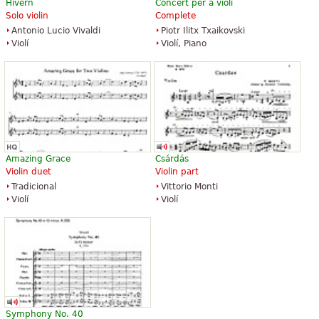
Hivern
Concert per a violí
Solo violin
Complete
Antonio Lucio Vivaldi
Piotr Ilitx Txaikovski
Eine Kleine Nachtmusik
Violí
Violí, Piano
16,50 €
Flute, Piano, Violin
Theodore Presser Company
Amazing Grace
Csárdás
Violin duet
Violin part
Tradicional
Vittorio Monti
Violí
Violí
Symphony No. 40