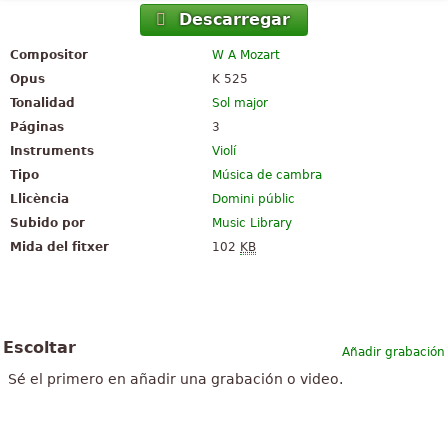
Descarregar
Compositor
W A Mozart
Opus
K 525
Tonalidad
Sol major
Páginas
3
Instruments
Violí
Tipo
Música de cambra
Llicència
Domini públic
Subido por
Music Library
Mida del fitxer
102
KB
Escoltar
Añadir grabación
Sé el primero en añadir una grabación o video.