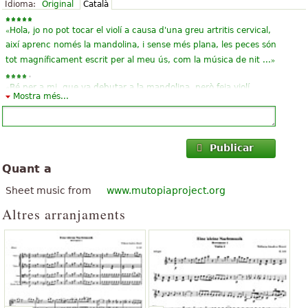
Idioma:
Original
Català
«
Hola, jo no pot tocar el violí a causa d'una greu artritis cervical,
així aprenc només la mandolina, i sense més plana, les peces són
»
tot magníficament escrit per al meu ús, com la música de nit ...
«
Bé per a mi, que va debutar a la mandolina, però feia violí
Mostra més...
aficionat tota la meva vida, així serà més fàcil que un principiant.
Les particions són molt bones, perquè es pot trobar diferents
»
arranjame...
Publicar
«
bona fins a adquirir l'agilitat als dits, també exercir la lectura
Quant a
»
rítmica.
Sheet music from
www.mutopiaproject.org
«
»
Meravellós !
Altres arranjaments
«
»
Molt bé, em va agradar el cul d'una altra raó és com Mozart
«
»
Només parlo bé de Cantorion. Gràcies molt! Mozart li dóna!!!
«
»
Molt bonic... M'agrada aquesta música.