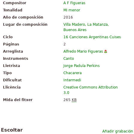
Compositor
A F Figueras
Tonalidad
Mi menor
Año de composición
2016
Lugar de composición
Villa Madero, La Matanza,
Buenos Aires
Ciclo
16 Canciones Argentinas Cuises
Páginas
2
Arreglista
Alfredo Mario Figueras
Instruments
Canto
Lletrista
Jorge Padula Perkins
Tipo
Chacarera
Dificultat
Intermedi
Llicència
Creative Commons Attribution
3.0
Mida del fitxer
265
KB
Escoltar
Añadir grabación