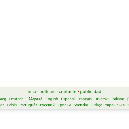
inici
·
notícies
·
contacte
·
publicidad
aeg
Deutsch
Ελληνικά
English
Español
Français
Hrvatski
Italiano
nds
Polski
Português
Русский
Српски
Svenska
Türkçe
Українська