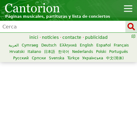
Páginas musicales, partituras y lista de conciertos
inici
·
notícies
·
contacte
·
publicidad
العربية
Cymraeg
Deutsch
Ελληνικά
English
Español
Français
Hrvatski
Italiano
日本語
한국어
Nederlands
Polski
Português
Русский
Српски
Svenska
Türkçe
Українська
中文(简体)