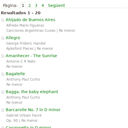
Pàgina:
1
2
3
4
Següent
Resultados 1 - 20
Ahijado de Buenos Aires
Alfredo Mario Figueras
Canciones Argentinas Cuises | Re menor
Allegro
George Frideric Handel
Aylesford Pieces | Re menor
Amanhecer - The Sunrise
Antonio C R Neto
Re menor
Bagatelle
Anthony Paul Curtis
Re menor
Bagga, the baby elephant
Anthony Paul Curtis
Re menor
Barcarolle No. 7 in D minor
Gabriel Urbain Fauré
Op. 90 | Re menor
Canzonetta in D minor