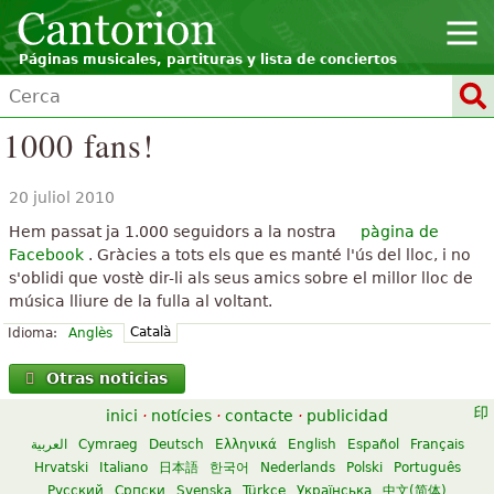
Páginas musicales, partituras y lista de conciertos
1000 fans!
20 juliol 2010
Hem passat ja 1.000 seguidors a la nostra
pàgina de
Facebook
. Gràcies a tots els que es manté l'ús del lloc, i no
s'oblidi que vostè dir-li als seus amics sobre el millor lloc de
música lliure de la fulla al voltant.
Català
Idioma:
Anglès
Otras noticias
inici
·
notícies
·
contacte
·
publicidad
العربية
Cymraeg
Deutsch
Ελληνικά
English
Español
Français
Hrvatski
Italiano
日本語
한국어
Nederlands
Polski
Português
Русский
Српски
Svenska
Türkçe
Українська
中文(简体)