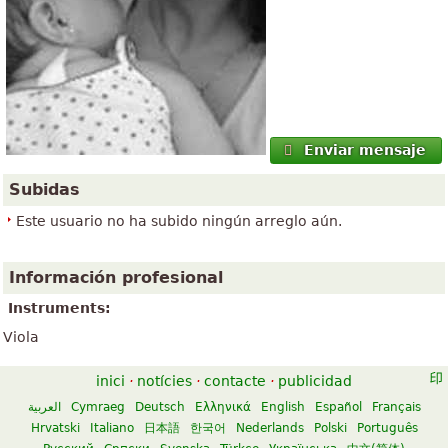
Enviar mensaje
Subidas
Este usuario no ha subido ningún arreglo aún.
Información profesional
Instruments:
Viola
inici
·
notícies
·
contacte
·
publicidad
العربية
Cymraeg
Deutsch
Ελληνικά
English
Español
Français
Hrvatski
Italiano
日本語
한국어
Nederlands
Polski
Português