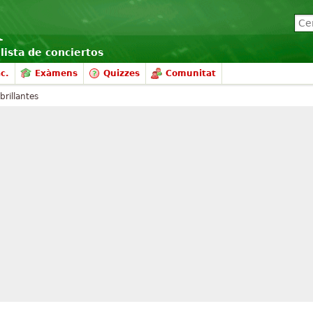
lista de conciertos
c.
Exàmens
Quizzes
Comunitat
brillantes