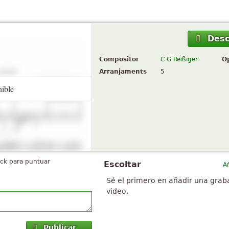
Desc
Compositor
C G Reißiger
O
Arranjaments
5
nible
ick para puntuar
Escoltar
A
Sé el primero en añadir una grab
video.
Publicar