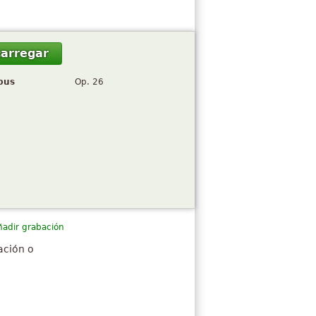
arregar
pus
Op. 26
ñadir grabación
ación o