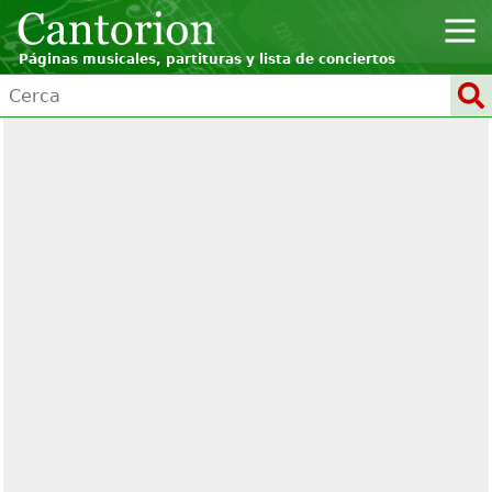
Páginas musicales, partituras y lista de conciertos