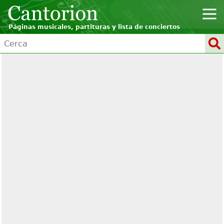
Páginas musicales, partituras y lista de conciertos