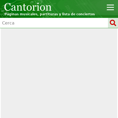
Páginas musicales, partituras y lista de conciertos