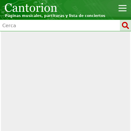
Páginas musicales, partituras y lista de conciertos