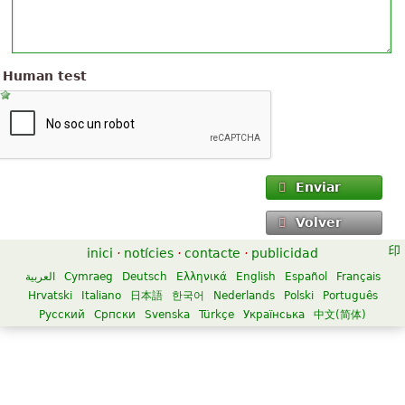
Human test
Enviar
Volver
inici
·
notícies
·
contacte
·
publicidad
العربية
Cymraeg
Deutsch
Ελληνικά
English
Español
Français
Hrvatski
Italiano
日本語
한국어
Nederlands
Polski
Português
Русский
Српски
Svenska
Türkçe
Українська
中文(简体)