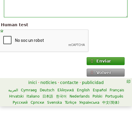
Human test
Enviar
Volver
inici
·
notícies
·
contacte
·
publicidad
العربية
Cymraeg
Deutsch
Ελληνικά
English
Español
Français
Hrvatski
Italiano
日本語
한국어
Nederlands
Polski
Português
Русский
Српски
Svenska
Türkçe
Українська
中文(简体)