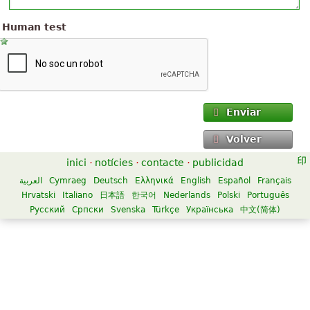
Human test
Enviar
Volver
inici
·
notícies
·
contacte
·
publicidad
العربية
Cymraeg
Deutsch
Ελληνικά
English
Español
Français
Hrvatski
Italiano
日本語
한국어
Nederlands
Polski
Português
Русский
Српски
Svenska
Türkçe
Українська
中文(简体)